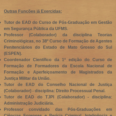
Outras Funções já Exercidas:
Tutor de EAD do Curso de Pós-Graduação em Gestão
em Segurança Pública da UFMS.
Professor (Colaborador) da disciplina Teorias
Criminológicas, no 38º Curso de Formação de Agentes
Penitenciários do Estado de Mato Grosso do Sul
(ESPEN).
Coordenador Científico da 1ª edição do Curso de
Formação de Formadores da Escola Nacional de
Formação e Aperfeiçoamento de Magistrados da
Justiça Militar da União.
Tutor de EAD do Conselho Nacional de Justiça
(Colaborador) - disciplina: Direito Processual Penal.
Tutor de EAD do TJPI (Colaborador) - disciplina:
Administração Judiciária.
Professor convidado das Pós-Graduações em
Ciências Forenses e Perícia Criminal, Inteligência e