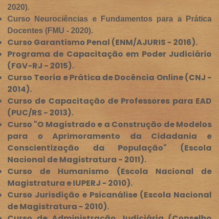
2020).
Curso Neurociências e Fundamentos para a Prática
Docentes (FMU - 2020).
Curso Garantismo Penal (ENM/AJURIS - 2016).
Programa de Capacitação em Poder Judiciário
(FGV-RJ - 2015).
Curso Teoria e Prática de Docência Online (CNJ -
2014).
Curso de Capacitação de Professores para EAD
(PUC/RS - 2013).
Curso "
O Magistrado e a Construção de Modelos
para o Aprimoramento da Cidadania e
Conscientização da População" (Escola
Nacional de Magistratura - 2011).
Curso de Humanismo (Escola Nacional de
Magistratura e IUPERJ - 2010).
Curso Jurisdição e Psicanálise (Escola Nacional
de Magistratura - 2010).
Curso de Administração Judiciária (Conselho