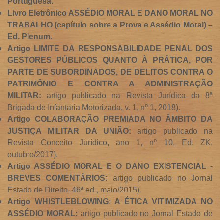
Portuguesa.
Livro Eletrônico ASSÉDIO MORAL E DANO MORAL NO
TRABALHO (capítulo sobre a Prova e Assédio Moral) –
Ed. Plenum.
Artigo LIMITE DA RESPONSABILIDADE PENAL DOS
GESTORES PÚBLICOS QUANTO À PRÁTICA, POR
PARTE DE SUBORDINADOS, DE DELITOS CONTRA O
PATRIMÔNIO E CONTRA A ADMINISTRAÇÃO
MILITAR:
artigo publicado na Revista Jurídica da 8ª
Brigada de Infantaria Motorizada, v. 1, nº 1, 2018).
Artigo COLABORAÇÃO PREMIADA NO ÂMBITO DA
JUSTIÇA MILITAR DA UNIÃO:
artigo publicado na
Revista Conceito Jurídico, ano 1, nº 10, Ed. ZK,
outubro/2017).
Artigo ASSÉDIO MORAL E O DANO EXISTENCIAL -
BREVES COMENTÁRIOS:
artigo publicado no Jornal
Estado de Direito, 46ª ed., maio/2015).
Artigo WHISTLEBLOWING: A ÉTICA VITIMIZADA NO
ASSÉDIO MORAL:
artigo publicado no Jornal Estado de