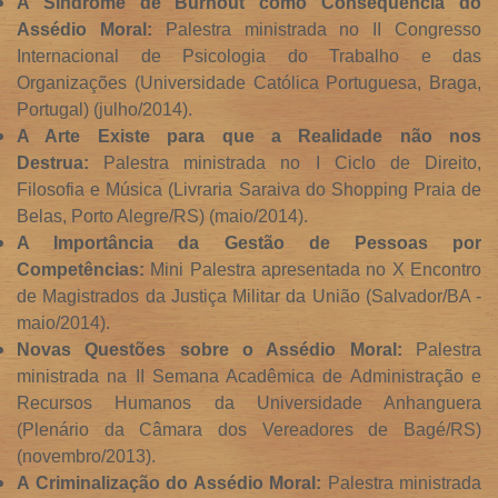
A Síndrome de Burnout como Consequência do
Assédio Moral:
Palestra ministrada no II Congresso
Internacional de Psicologia do Trabalho e das
Organizações (Universidade Católica Portuguesa, Braga,
Portugal) (julho/2014).
A Arte Existe para que a Realidade não nos
Destrua:
Palestra ministrada no I Ciclo de Direito,
Filosofia e Música (Livraria Saraiva do Shopping Praia de
Belas, Porto Alegre/RS) (maio/2014).
A Importância da Gestão de Pessoas por
Competências:
Mini Palestra apresentada no X Encontro
de Magistrados da Justiça Militar da União (Salvador/BA -
maio/2014).
Novas Questões sobre o Assédio Moral:
Palestra
ministrada na II Semana Acadêmica de Administração e
Recursos Humanos da Universidade Anhanguera
(Plenário da Câmara dos Vereadores de Bagé/RS)
(novembro/2013).
A Criminalização do Assédio Moral:
Palestra ministrada