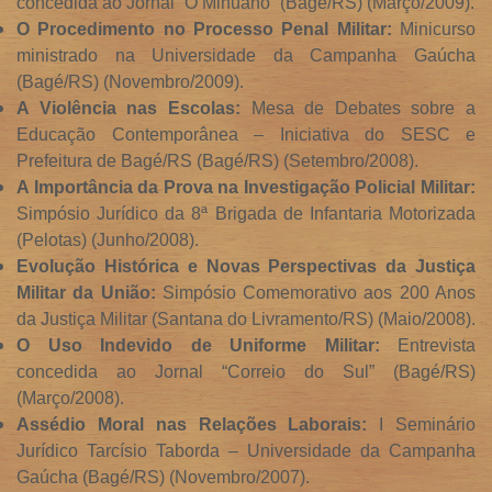
concedida ao Jornal “O Minuano” (Bagé/RS) (Março/2009).
O Procedimento no Processo Penal Militar:
Minicurso
ministrado na Universidade da Campanha Gaúcha
(Bagé/RS) (Novembro/2009).
A Violência nas Escolas:
Mesa de Debates sobre a
Educação Contemporânea – Iniciativa do SESC e
Prefeitura de Bagé/RS (Bagé/RS) (Setembro/2008).
A Importância da Prova na Investigação Policial Militar:
Simpósio Jurídico da 8ª Brigada de Infantaria Motorizada
(Pelotas) (Junho/2008).
Evolução Histórica e Novas Perspectivas da Justiça
Militar da União:
Simpósio Comemorativo aos 200 Anos
da Justiça Militar (Santana do Livramento/RS) (Maio/2008).
O Uso Indevido de Uniforme Militar:
Entrevista
concedida ao Jornal “Correio do Sul” (Bagé/RS)
(Março/2008).
Assédio Moral nas Relações Laborais:
I Seminário
Jurídico Tarcísio Taborda – Universidade da Campanha
Gaúcha (Bagé/RS) (Novembro/2007).