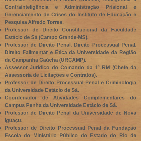
Contrainteligência e Administração Prisional e
Gerenciamento de Crises do Instituto de Educação e
Pesquisa Alfredo Torres.
Professor de Direito Constitucional da Faculdade
Estácio de Sá (Campo Grande-MS).
Professor de Direito Penal, Direito Processual Penal,
Direito Falimentar e Ética da Universidade da Região
da Campanha Gaúcha (URCAMP).
a
Assessor Jurídico do Comando da 1
RM (Chefe da
Assessoria de Licitações e Contratos).
Professor de Direito Processual Penal e Criminologia
da Universidade Estácio de Sá.
Coordenador de Atividades Complementares do
Campus Penha da Universidade Estácio de Sá.
Professor de Direito Penal da Universidade de Nova
Iguaçu.
Professor de Direito Processual Penal da Fundação
Escola do Ministério Público do Estado do Rio de