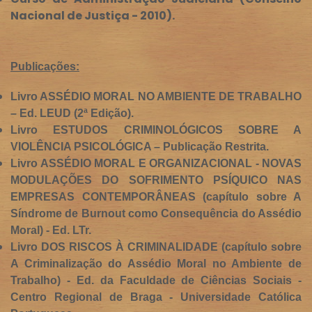
Nacional de Justiça - 2010).
Publicações:
Livro ASSÉDIO MORAL NO AMBIENTE DE TRABALHO
– Ed. LEUD (2ª Edição).
Livro ESTUDOS CRIMINOLÓGICOS SOBRE A
VIOLÊNCIA PSICOLÓGICA – Publicação Restrita.
Livro ASSÉDIO MORAL E ORGANIZACIONAL - NOVAS
MODULAÇÕES DO SOFRIMENTO PSÍQUICO NAS
EMPRESAS CONTEMPORÂNEAS (capítulo sobre A
Síndrome de Burnout como Consequência do Assédio
Moral) - Ed. LTr.
Livro DOS RISCOS À CRIMINALIDADE (capítulo sobre
A Criminalização do Assédio Moral no Ambiente de
Trabalho) - Ed. da Faculdade de Ciências Sociais -
Centro Regional de Braga - Universidade Católica