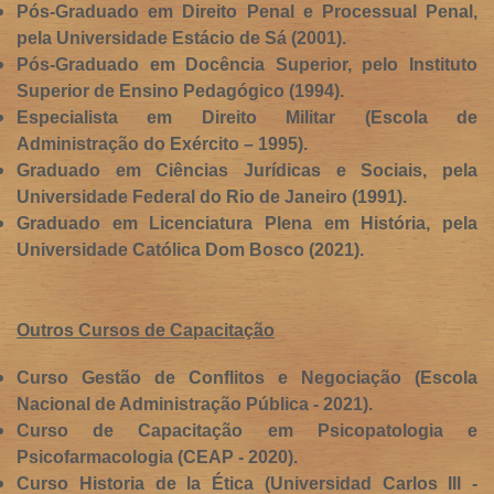
Pós-Graduado
em Direito Penal
e Processual Penal,
pela Universidade Estácio de Sá (2001).
Pós-Graduado
em Docência Superior
, pelo Instituto
Superior de Ensino Pedagógico (1994).
Especialista
em Direito Militar
(Escola de
Administração do Exército – 1995).
Graduado
em Ciências Jurídicas
e Sociais, pela
Universidade Federal do Rio de Janeiro (1991).
Graduado em Licenciatura Plena em História, pela
Universidade Católica Dom Bosco (2021).
Outros Cursos de Capacitação
Curso Gestão de Conflitos e Negociação (Escola
Nacional de Administração Pública - 2021).
Curso de Capacitação em Psicopatologia e
Psicofarmacologia (CEAP - 2020).
Curso Historia de la Ética (Universidad Carlos III -