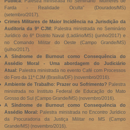
Pública:
Palestra ministrada no Seminário "Mulheres de
Farda - Realidade Oculta" (Dourados/MS)
(setembro/2017).
Crimes Militares de Maior Incidência na Jurisdição da
Auditoria da 9ª CJM:
Palestra ministrada no Seminário
Jurídico do 6º Distrito Naval (Ladário/MS) (junho/2017) e
no Comando Militar do Oeste (Campo Grande/MS)
(julho/2017).
A Síndrome de Burnout como Consequência do
Assédio Moral - Uma abordagem do Judiciário
Atual:
Palestra ministrada no evento Café com Processos
do Foro da 11ª CJM (Brasília/DF) (novembro/2016).
Ambiente de Trabalho: Prazer ou Sofrimento?
Palestra
ministrada no Instituto Federal de Educação do Mato
Grosso do Sul (Campo Grande/MS) (novembro/2016).
A Síndrome de Burnout como Consequência do
Assédio Moral:
Palestra ministrada no Encontro Jurídico
da Procuradoria da Justiça Militar no MS (Campo
Grande/MS) (novembro/2016).