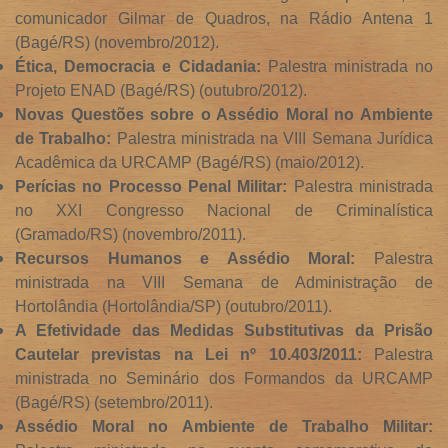
comunicador Gilmar de Quadros, na Rádio Antena 1
(Bagé/RS) (novembro/2012).
Ética, Democracia e Cidadania:
Palestra ministrada no
Projeto ENAD (Bagé/RS) (outubro/2012).
Novas Questões sobre o Assédio Moral no Ambiente
de Trabalho:
Palestra ministrada na VIII Semana Jurídica
Acadêmica da URCAMP (Bagé/RS) (maio/2012).
Perícias no Processo Penal Militar:
Palestra ministrada
no XXI Congresso Nacional de Criminalística
(Gramado/RS) (novembro/2011).
Recursos Humanos e Assédio Moral:
Palestra
ministrada na VIII Semana de Administração de
Hortolândia (Hortolândia/SP) (outubro/2011).
A Efetividade das Medidas Substitutivas da Prisão
Cautelar previstas na Lei nº 10.403/2011:
Palestra
ministrada no Seminário dos Formandos da URCAMP
(Bagé/RS) (setembro/2011).
Assédio Moral no Ambiente de Trabalho Militar: