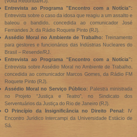
(Volta Redonda/RJ).
Entrevista ao Programa "Encontro com a Notícia":
Entrevista sobre o caso da idosa que reagiu a um assalto e
baleou o bandido, concedida ao comunicador José
Fernandes Jr. da Rádio Roquete Pinto (RJ).
Assédio Moral no Ambiente de Trabalho:
Treinamento
para gestores e funcionários das Indústrias Nucleares do
Brasil – Resende/RJ.
Entrevista ao Programa “Encontro com a Notícia”:
Entrevista sobre Assédio Moral no Ambiente de Trabalho,
concedida ao comunicador Marcos Gomes, da Rádio FM
Roquete Pinto (RJ).
Assédio Moral no Serviço Público:
Palestra ministrada
no Projeto “Justiça e Teatro”, no Sindicato dos
Serventuários da Justiça do Rio de Janeiro (RJ).
O Princípio da Insignificância no Direito Penal:
IV
Encontro Jurídico Intercampi da Universidade Estácio de
Sá.