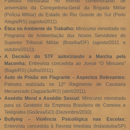
Palestra ministrada no evento comemorativo de
aniversário da Corregedoria-Geral da Brigada Militar
(Polícia Militar) do Estado do Rio Grande do Sul (Porto
Alegre/RS) (agosto/2011).
Ética no Ambiente de Trabalho:
Minicurso ministrado no
Programa de Ambientação dos Novos Servidores do
Superior Tribunal Militar (Brasília/DF) (agosto/2011 e
outubro/2011)).
A Decisão do STF autorizando a Marcha pela
Maconha:
Entrevista concedida ao Jornal “O Minuano”
(Bagé/RS) (Julho/2011).
Auto de Prisão em Flagrante – Aspectos Relevantes:
Palestra realizada no 12º Regimento de Cavalaria
Mecanizado (Jaguarão/RS) (abril/2011).
Assédio Moral e Assédio Sexual:
Minicurso ministrado
para os Gestores da Empresa Brasileira de Correios e
Telégrafos (Goiânia/GO) (Dezembro/2010)
Bullying – Violência Psicológica nas Escolas:
Entrevista concedida à Revista Imediata (Indaiatuba/SP)