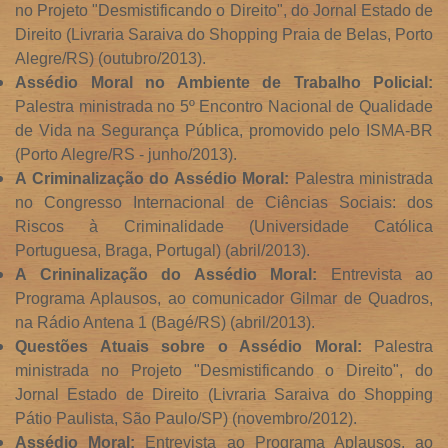
no Projeto "Desmistificando o Direito", do Jornal Estado de
Direito (Livraria Saraiva do Shopping Praia de Belas, Porto
Alegre/RS) (outubro/2013).
Assédio Moral no Ambiente de Trabalho Policial:
Palestra ministrada no 5º Encontro Nacional de Qualidade
de Vida na Segurança Pública, promovido pelo ISMA-BR
(Porto Alegre/RS - junho/2013).
A Criminalização do Assédio Moral:
Palestra ministrada
no Congresso Internacional de Ciências Sociais: dos
Riscos à Criminalidade (Universidade Católica
Portuguesa, Braga, Portugal) (abril/2013).
A Crininalização do Assédio Moral:
Entrevista ao
Programa Aplausos, ao comunicador Gilmar de Quadros,
na Rádio Antena 1 (Bagé/RS) (abril/2013).
Questões Atuais sobre o Assédio Moral:
Palestra
ministrada no Projeto "Desmistificando o Direito", do
Jornal Estado de Direito (Livraria Saraiva do Shopping
Pátio Paulista, São Paulo/SP) (novembro/2012).
Assédio Moral:
Entrevista ao Programa Aplausos, ao