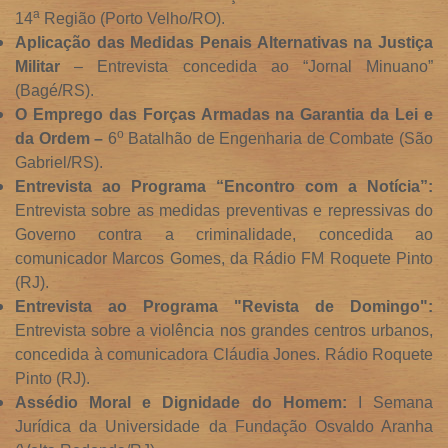
a
14
Região (Porto Velho/RO).
Aplicação das Medidas Penais Alternativas na Justiça
Militar
– Entrevista concedida ao “Jornal Minuano”
(Bagé/RS).
O Emprego das Forças Armadas na Garantia da Lei e
o
da Ordem –
6
Batalhão de Engenharia de Combate (São
Gabriel/RS).
Entrevista ao Programa “Encontro com a Notícia”:
Entrevista sobre as medidas preventivas e repressivas do
Governo contra a criminalidade, concedida ao
comunicador Marcos Gomes, da Rádio FM Roquete Pinto
(RJ).
Entrevista ao Programa "Revista de Domingo":
Entrevista sobre a violência nos grandes centros urbanos,
concedida à comunicadora Cláudia Jones. Rádio Roquete
Pinto (RJ).
Assédio Moral e Dignidade do Homem:
I Semana
Jurídica da Universidade da Fundação Osvaldo Aranha