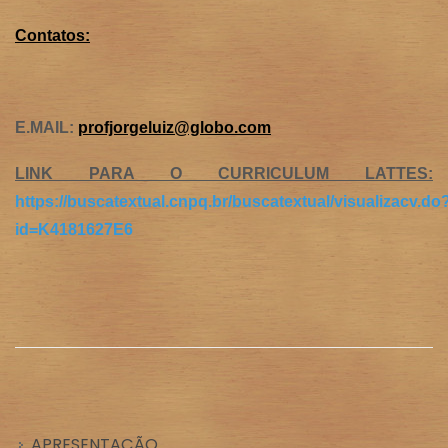
Contatos:
E.MAIL:
profjorgeluiz@globo.com
LINK PARA O CURRICULUM LATTES:
https://buscatextual.cnpq.br/buscatextual/visualizacv.do
id=K4181627E6
APRESENTAÇÃO