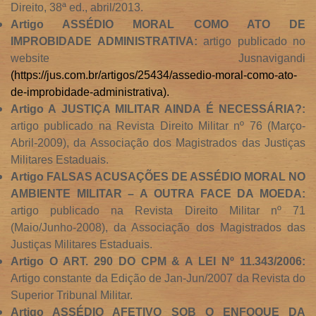
Direito, 38ª ed., abril/2013.
Artigo ASSÉDIO MORAL COMO ATO DE
IMPROBIDADE ADMINISTRATIVA:
artigo publicado no
website Jusnavigandi
(
https://jus.com.br/artigos/25434/assedio-moral-como-ato-
de-improbidade-administrativa
).
Artigo A JUSTIÇA MILITAR AINDA É NECESSÁRIA?:
artigo publicado na Revista Direito Militar nº 76 (Março-
Abril-2009), da Associação dos Magistrados das Justiças
Militares Estaduais.
Artigo FALSAS ACUSAÇÕES DE ASSÉDIO MORAL NO
AMBIENTE MILITAR – A OUTRA
FACE DA MOEDA:
artigo publicado na Revista Direito Militar nº 71
(Maio/Junho-2008), da Associação dos Magistrados das
Justiças Militares Estaduais.
Artigo O ART. 290 DO CPM & A LEI Nº 11.343/2006:
Artigo constante da Edição de Jan-Jun/2007 da Revista do
Superior Tribunal Militar.
Artigo ASSÉDIO AFETIVO SOB O ENFOQUE DA