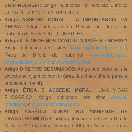
CRIMINOLOGIA:
artigo publicado na Revista Jurídica
CONSULEX nº 221, de 31/03/2006.
Artigo ASSÉDIO MORAL – A IMPORTÂNCIA DA
PROVA:
Artigo publicado na Revista de Direito do
Trabalho de Abril/2006 – CONSULEX.
Artigo ATÉ ONDE NOS CONDUZ O ASSÉDIO MORAL?
Artigo publicado nos sites
www.boletimjuridico.com.br
(Área de Direito do Trabalho),
www.mobbing.nu
,
www.psicologia.org.pt
e
www.psique.org
.
Artigo DIREITOS DESUMANOS:
Artigo publicado no site
www.boletimjuridico.com.br (área doutrina – direito penal e
processual penal).
Artigo ÉTICA E ASSÉDIO MORAL:
UMA VISÃO
FILOSÓFICA: Artigo publicado nos sites
www.el-
refugio.org
e
www.sociologia.org.br
.
Artigo ASSÉDIO MORAL NO AMBIENTE DE
TRABALHO MILITAR:
artigo publicado na Revista Direito
Militar nº 57 (Janeiro/Fevereiro-2006), da Associação dos