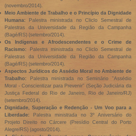
(novembro/2014).
Meio Ambiente de Trabalho e o Princípio da Dignidade
Humana:
Palestra ministrada no Cliclo Semestral de
Palestras da Universidade da Região da Campanha
(Bagé/RS) (setembro/2014).
Os Indígenas e Afrodescendentes e o Crime de
Racismo:
Palestra ministrada no Cliclo Semestral de
Palestras da Universidade da Região da Campanha
(Bagé/RS) (setembro/2014).
Aspectos Jurídicos do Assédio Moral no Ambiente de
Trabalho:
Palestra ministrada no Seminário "Assédio
Moral - Conscientizar para Prevenir" (Seção Judiciária da
Justiça Federal do Rio de Janeiro, Rio de Janeiro/RJ)
(setembro/2014).
Dignidade, Superação e Redenção - Um Voo para a
Liberdade:
Palestra ministrada no 3º Aniversário do
Projeto Direito no Cárcere (Presídio Central do Porto
Alegre/RS) (agosto/2014).