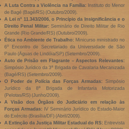
A Luta Contra a Violência na Família:
Instituto do Menor
de Bagé (Bagé/RS) (Outubro/2009).
A Lei nº 11.343/2006, o Princípio da Insignificância e o
Direito Penal Militar:
Seminário de Direito Militar de Rio
Grande (Rio Grande/RS) (Outubro/2009).
Ética no Ambiente de Trabalho:
Minicurso ministrado no
o
6
Encontro de Secretariado da Universidade de São
Paulo (Águas de Lindóia/SP) (Setembro/2009).
Auto de Prisão em Flagrante – Aspectos Relevantes:
a
Simpósio Jurídico da 3
Brigada de Cavalaria Mecanizada
(Bagé/RS) (Setembro/2009).
O Poder de Polícia das Forças Armadas:
Simpósio
a
Jurídico da 8
Brigada de Infantaria Motorizada
(Pelotas/RS) (Junho/2009).
A Visão dos Órgãos do Judiciário em relação às
Forças Armadas:
IV Seminário Jurídico do Estado-Maior
do Exército (Brasília/DF) (Abril/2009).
A Extinção da Justiça Militar Estadual do RS:
Entrevista