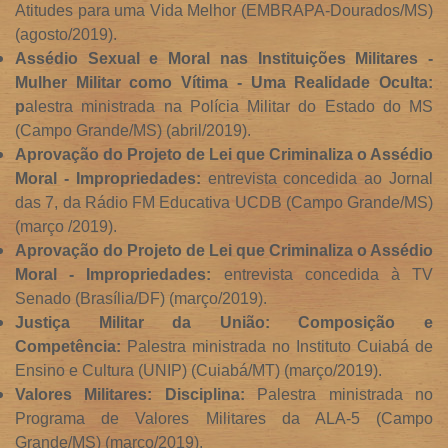
Atitudes para uma Vida Melhor (EMBRAPA-Dourados/MS)
(agosto/2019).
Assédio Sexual e Moral nas Instituições Militares -
Mulher Militar como Vítima - Uma Realidade Oculta:
p
alestra ministrada na Polícia Militar do Estado do MS
(Campo Grande/MS) (abril/2019).
Aprovação do Projeto de Lei que Criminaliza o Assédio
Moral - Impropriedades:
entrevista concedida ao Jornal
das 7, da Rádio FM Educativa UCDB (Campo Grande/MS)
(março /2019).
Aprovação do Projeto de Lei que Criminaliza o Assédio
Moral - Impropriedades:
entrevista concedida à TV
Senado (Brasília/DF) (março/2019).
Justiça Militar da União: Composição e
Competência:
Palestra ministrada no Instituto Cuiabá de
Ensino e Cultura (UNIP) (Cuiabá/MT) (março/2019).
Valores Militares: Disciplina:
Palestra ministrada no
Programa de Valores Militares da ALA-5 (Campo
Grande/MS) (março/2019).