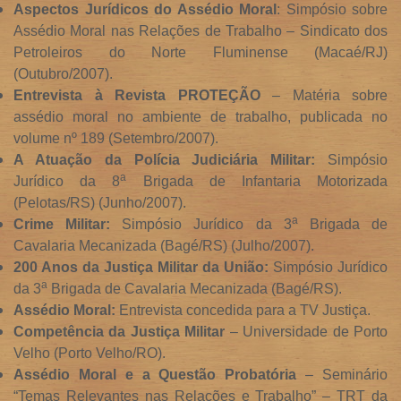
Aspectos Jurídicos do Assédio Moral
: Simpósio sobre
Assédio Moral nas Relações de Trabalho – Sindicato dos
Petroleiros do Norte Fluminense (Macaé/RJ)
(Outubro/2007).
Entrevista à Revista PROTEÇÃO
– Matéria sobre
assédio moral no ambiente de trabalho, publicada no
volume nº 189 (Setembro/2007).
A Atuação da Polícia Judiciária Militar:
Simpósio
a
Jurídico da 8
Brigada de Infantaria Motorizada
(Pelotas/RS) (Junho/2007).
a
Crime Militar:
Simpósio Jurídico da 3
Brigada de
Cavalaria Mecanizada (Bagé/RS) (Julho/2007).
200 Anos da Justiça Militar da União:
Simpósio Jurídico
a
da 3
Brigada de Cavalaria Mecanizada (Bagé/RS).
Assédio Moral:
Entrevista concedida para a TV Justiça.
Competência da Justiça Militar
– Universidade de Porto
Velho (Porto Velho/RO).
Assédio Moral e a Questão Probatória
– Seminário
“Temas Relevantes nas Relações e Trabalho” – TRT da