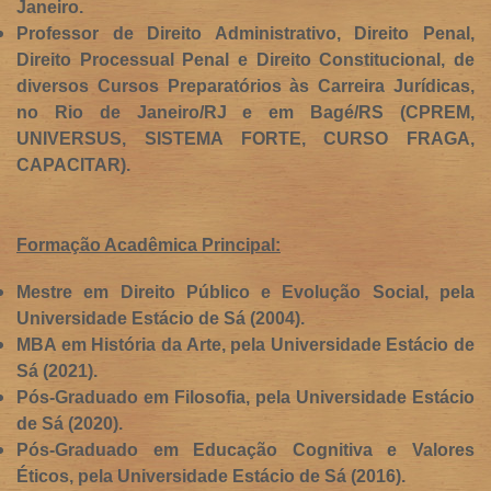
Janeiro.
Professor de Direito Administrativo, Direito Penal,
Direito Processual Penal e Direito Constitucional, de
diversos Cursos Preparatórios às Carreira Jurídicas,
no Rio de Janeiro/RJ e em Bagé/RS (CPREM,
UNIVERSUS, SISTEMA FORTE, CURSO FRAGA,
CAPACITAR).
Formação Acadêmica Principal:
Mestre
em Direito Público
e Evolução Social, pela
Universidade Estácio de Sá (2004).
MBA em História da Arte, pela Universidade Estácio de
Sá (2021).
Pós-Graduado em Filosofia, pela Universidade Estácio
de Sá (2020).
Pós-Graduado em Educação Cognitiva e Valores
Éticos, pela Universidade Estácio de Sá (2016).