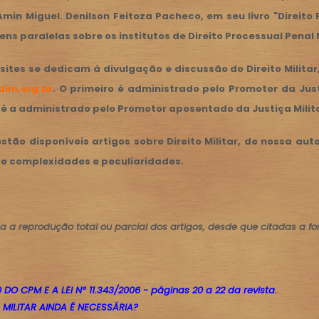
min Miguel. Denilson Feitoza Pacheco, em seu livro "Direito P
s paralelas sobre os institutos de Direito Processual Penal M
 sites se dedicam à divulgação e discussão do Direito Milit
im.org.br
. O primeiro é administrado pelo Promotor da Justi
é a administrado pelo Promotor aposentado da Justiça Militar
estão disponíveis artigos sobre Direito Militar, de nossa au
de complexidades e peculiaridades.
a a reprodução total ou parcial dos artigos, desde que citadas a fon
 DO CPM E A LEI Nº 11.343/2006 - páginas 20 a 22 da revista.
 MILITAR AINDA É NECESSÁRIA?