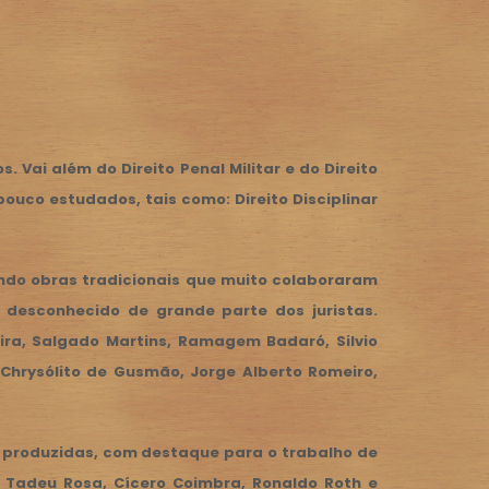
 Vai além do Direito Penal Militar e do Direito
ouco estudados, tais como: Direito Disciplinar
zindo obras tradicionais que muito colaboraram
desconhecido de grande parte dos juristas.
ira, Salgado Martins, Ramagem Badaró, Silvio
 Chrysólito de Gusmão, Jorge Alberto Romeiro,
do produzidas, com destaque para o trabalho de
o Tadeu Rosa, Cícero Coimbra, Ronaldo Roth e