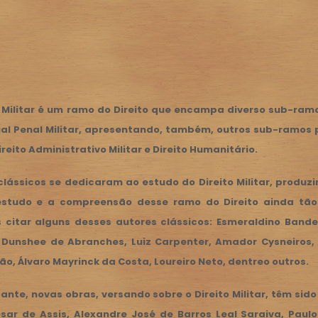
o Militar é um ramo do Direito que encampa diverso sub-ramos.
al Penal Militar, apresentando, também, outros sub-ramos p
Direito Administrativo Militar e Direito Humanitário.
clássicos se dedicaram ao estudo do Direito Militar, produ
estudo e a compreensão desse ramo do Direito ainda tão 
citar alguns desses autores clássicos: Esmeraldino Bande
, Dunshee de Abranches, Luiz Carpenter, Amador Cysneiros,
ão, Álvaro Mayrinck da Costa, Loureiro Neto, dentreo outros.
ante, novas obras, versando sobre o Direito Militar, têm si
sar de Assis, Alexandre José de Barros Leal Saraiva, Paul