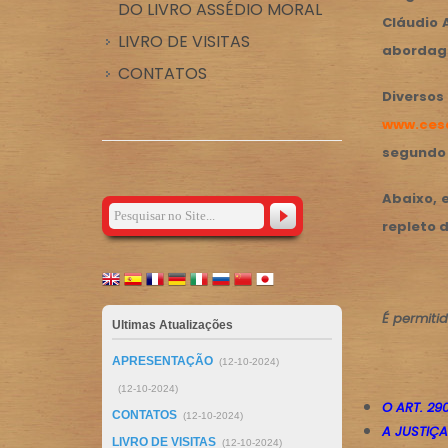
DO LIVRO ASSÉDIO MORAL
Cláudio A
LIVRO DE VISITAS
abordagen
CONTATOS
Diversos
www.cesd
segundo 
Abaixo, 
repleto 
É permitid
Ultimas Atualizações
APRESENTAÇÃO
(12-10-2024)
(12-10-2024)
O ART. 290
CONTATOS
(12-10-2024)
A JUSTIÇA
LIVRO DE VISITAS
(12-10-2024)