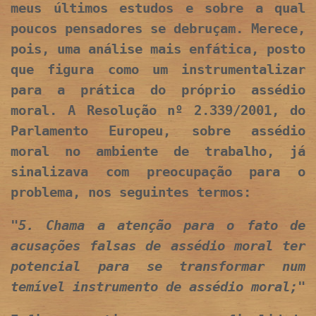
meus últimos estudos e sobre a qual
poucos pensadores se debruçam. Merece,
pois, uma análise mais enfática, posto
que figura como um instrumentalizar
para a prática do próprio assédio
moral. A Resolução nº 2.339/2001, do
Parlamento Europeu, sobre assédio
moral no ambiente de trabalho, já
sinalizava com preocupação para o
problema, nos seguintes termos:
"5. Chama a atenção para o fato de
acusações falsas de assédio moral ter
potencial para se transformar num
temível instrumento de assédio moral;"