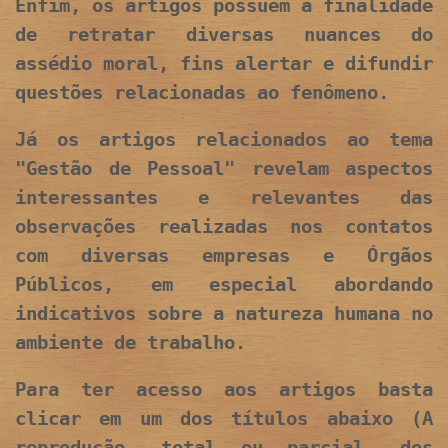
Enfim, os artigos possuem a finalidade
de retratar diversas nuances do
assédio moral, fins alertar e difundir
questões relacionadas ao fenômeno.
Já os artigos relacionados ao tema
"Gestão de Pessoal" revelam aspectos
interessantes e relevantes das
observações realizadas nos contatos
com diversas empresas e Órgãos
Públicos, em especial abordando
indicativos sobre a natureza humana no
ambiente de trabalho.
Para ter acesso aos artigos basta
clicar em um dos títulos abaixo (A
reprodução, total ou parcial, dos