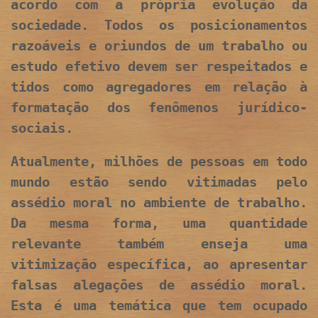
acordo com a própria evolução da
sociedade. Todos os posicionamentos
razoáveis e oriundos de um trabalho ou
estudo efetivo devem ser respeitados e
tidos como agregadores em relação à
formatação dos fenômenos jurídico-
sociais.
Atualmente, milhões de pessoas em todo
mundo estão sendo vitimadas pelo
assédio moral no ambiente de trabalho.
Da mesma forma, uma quantidade
relevante também enseja uma
vitimização específica, ao apresentar
falsas alegações de assédio moral.
Esta é uma temática que tem ocupado